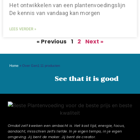
Het ontwikkelen van een plantenvoedingslijn
De kennis van vandaag kan morgen
LEES VERDER »
« Previous
1
2
Next »
Home
»
Over Gen1:11 producten
See that it is good
Omdat zelf kweken een ambacht is. Het kost tijd, energie, focus,
aandacht, misschien zelfs liefde. In je eigen tempo, in je eigen
omgeving. Jij bent de maker. Jij bent de creator.