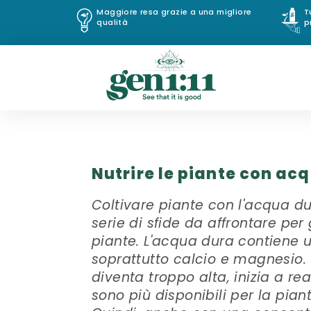
Maggiore resa grazie a una migliore
T
qualità
p
Nutrire le piante con ac
Coltivare piante con l'acqua du
serie di sfide da affrontare per 
piante. L'acqua dura contiene u
soprattutto calcio e magnesio.
diventa troppo alta, inizia a re
sono più disponibili per la pian