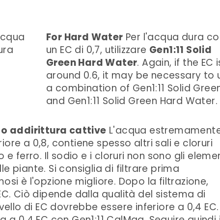
For Hard Water
Per l'acqua dura co
un EC di 0,7, utilizzare
Gen1:11 Solid
Green Hard Water
. Again, if the EC i
around 0.6, it may be necessary to 
a combination of Gen1:11 Solid Gree
and Gen1:11 Solid Green Hard Water.
 addirittura cattive
L'acqua estremament
ore a 0,8, contiene spesso altri sali e cloruri
 e ferro. Il sodio e i cloruri non sono gli eleme
e piante. Si consiglia di filtrare prima
osi è l'opzione migliore. Dopo la filtrazione,
EC. Ciò dipende dalla qualità del sistema di
l livello di EC dovrebbe essere inferiore a 0,4 EC.
a a 0,4 EC con Gen1:11 CalMag. Seguire quindi i