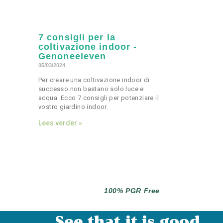
7 consigli per la
coltivazione indoor -
Genoneeleven
05/03/2024
Per creare una coltivazione indoor di
successo non bastano solo luce e
acqua. Ecco 7 consigli per potenziare il
vostro giardino indoor.
Lees verder »
100% PGR Free
See that it is good