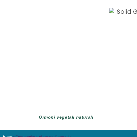
Ormoni vegetali naturali
Home
»
Come nutrire le piante con l'acqua dura