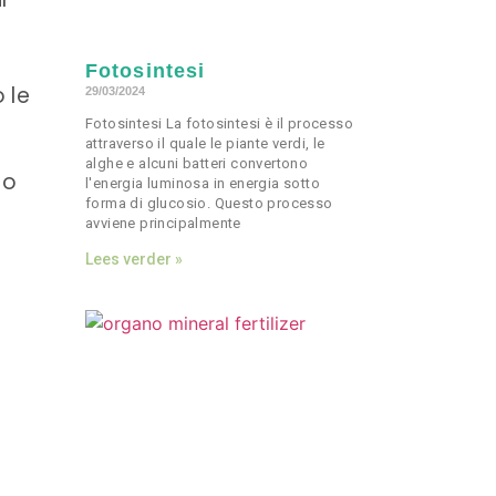
Fotosintesi
 le
29/03/2024
Fotosintesi La fotosintesi è il processo
attraverso il quale le piante verdi, le
alghe e alcuni batteri convertono
no
l'energia luminosa in energia sotto
forma di glucosio. Questo processo
avviene principalmente
Lees verder »