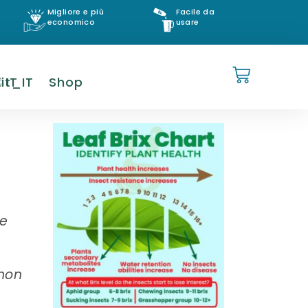
Migliore e più
Facile da
economico
usare
IT
Shop
le
 non