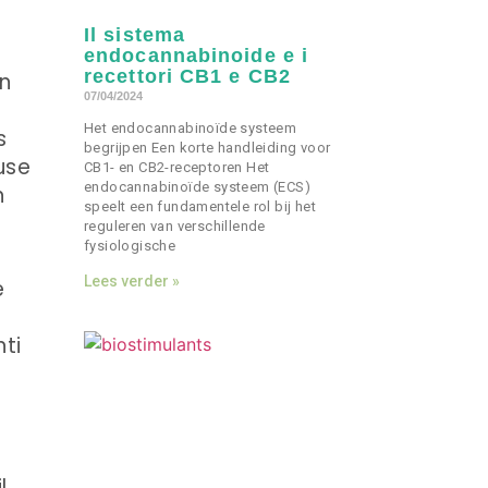
Il sistema
endocannabinoide e i
recettori CB1 e CB2
n
07/04/2024
Het endocannabinoïde systeem
s
begrijpen Een korte handleiding voor
use
CB1- en CB2-receptoren Het
endocannabinoïde systeem (ECS)
n
speelt een fundamentele rol bij het
reguleren van verschillende
fysiologische
Lees verder »
e
nti
l