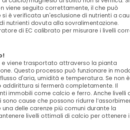
di calcio/magnesio di solito non si verifica. Si
on viene seguito correttamente, il che può
i è verificata un'esclusione di nutrienti a ca
i nutrienti dovuta alla sovralimentazione.
ratore di EC calibrato per misurare i livelli corr
o!
 e viene trasportato attraverso la pianta
azione. Questo processo può funzionare in mod
flusso d'aria, umidità e temperatura. Se non è
 o addirittura si fermerà completamente. Il
ti immobili come calcio e ferro. Anche livelli 
nali sono cause che possono ridurre l’assorbim
 è una delle carenze più comuni durante la
tenere livelli ottimali di calcio per ottenere i