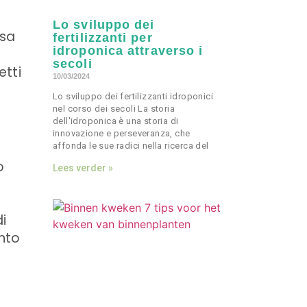
Lo sviluppo dei
usa
fertilizzanti per
idroponica attraverso i
secoli
etti
10/03/2024
Lo sviluppo dei fertilizzanti idroponici
nel corso dei secoli La storia
dell'idroponica è una storia di
innovazione e perseveranza, che
affonda le sue radici nella ricerca del
o
Lees verder »
di
ento