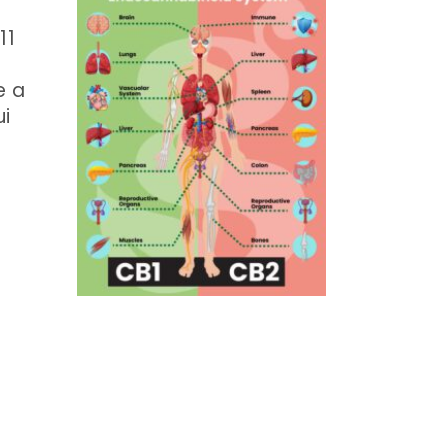
11
e a
ui