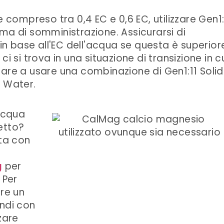
e compreso tra 0,4 EC e 0,6 EC, utilizzare Gen1:
ma di somministrazione. Assicurarsi di
 base all'EC dell'acqua se questa è superior
, ci si trova in una situazione di transizione in c
iare a usare una combinazione di Gen1:11 Solid
d Water.
acqua
etto?
ata con
g
per
 Per
are un
indi con
zare