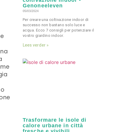
coltivazione indoor -
Genoneeleven
05/03/2024
Per creare una coltivazione indoor di
successo non bastano solo luce e
acqua. Ecco 7 consigli per potenziare il
ne
vostro giardino indoor.
Lees verder »
una
a
come
gia
to
ione
Trasformare le isole di
calore urbane in città
fresche e vivibili