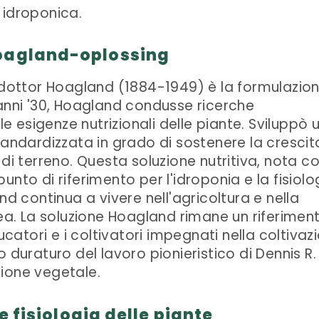
 idroponica.
Hoagland-oplossing
l dottor Hoagland (1884-1949) è la formulazio
 anni '30, Hoagland condusse ricerche
 esigenze nutrizionali delle piante. Sviluppò 
tandardizzata in grado di sostenere la crescit
 di terreno. Questa soluzione nutritiva, nota 
nto di riferimento per l'idroponia e la fisiolo
nd continua a vivere nell'agricoltura e nella
. La soluzione Hoagland rimane un riferimen
ucatori e i coltivatori impegnati nella coltivaz
 duraturo del lavoro pionieristico di Dennis R.
ione vegetale.
 e fisiologia delle piante