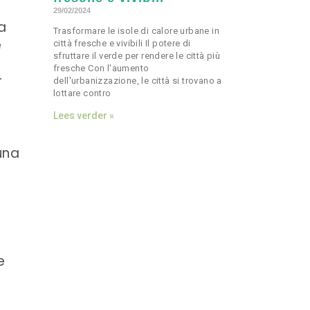
29/02/2024
a
Trasformare le isole di calore urbane in
e
città fresche e vivibili Il potere di
sfruttare il verde per rendere le città più
fresche Con l'aumento
r
dell'urbanizzazione, le città si trovano a
lottare contro
e
Lees verder »
una
e