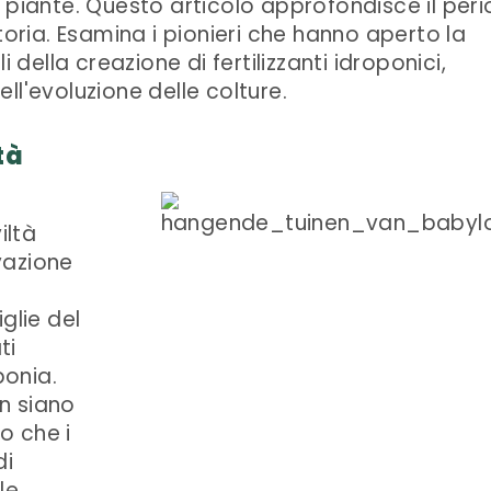
 piante. Questo articolo approfondisce il per
toria. Esamina i pionieri che hanno aperto la
i della creazione di fertilizzanti idroponici,
ll'evoluzione delle colture.
tà
iltà
vazione
glie del
ti
onia.
n siano
no che i
di
le