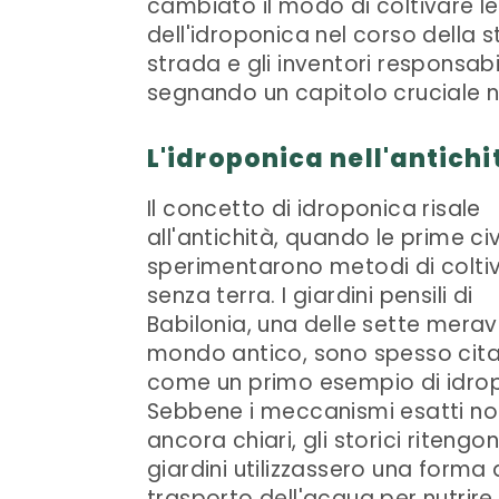
cambiato il modo di coltivare le
dell'idroponica nel corso della s
strada e gli inventori responsabil
segnando un capitolo cruciale ne
L'idroponica nell'antichi
Il concetto di idroponica risale
all'antichità, quando le prime civ
sperimentarono metodi di colti
senza terra. I giardini pensili di
Babilonia, una delle sette meravi
mondo antico, sono spesso cita
come un primo esempio di idrop
Sebbene i meccanismi esatti no
ancora chiari, gli storici ritengo
giardini utilizzassero una forma 
trasporto dell'acqua per nutrire 