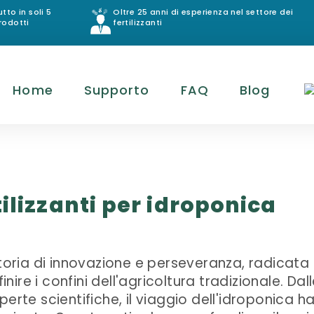
utto in soli 5
Oltre 25 anni di esperienza nel settore dei
rodotti
fertilizzanti
Home
Supporto
FAQ
Blog
tilizzanti per idroponica
storia di innovazione e perseveranza, radicata
inire i confini dell'agricoltura tradizionale. Dal
erte scientifiche, il viaggio dell'idroponica h