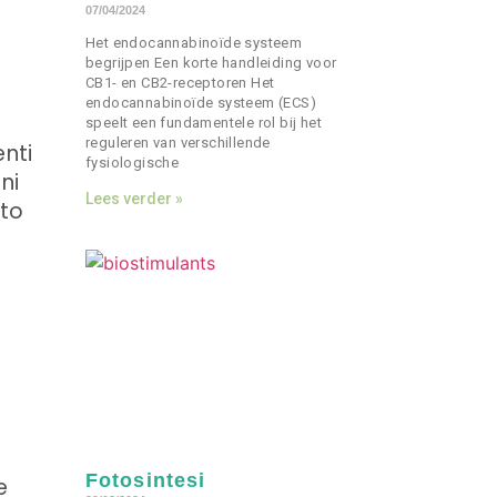
07/04/2024
Het endocannabinoïde systeem
begrijpen Een korte handleiding voor
CB1- en CB2-receptoren Het
endocannabinoïde systeem (ECS)
speelt een fundamentele rol bij het
reguleren van verschillende
enti
fysiologische
ni
Lees verder »
sto
.
Fotosintesi
e