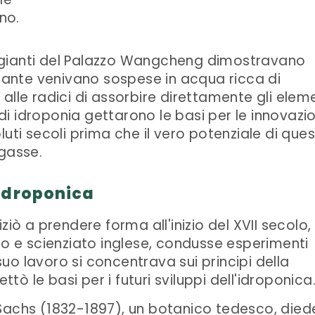
no.
leggianti del Palazzo Wangcheng dimostravano
piante venivano sospese in acqua ricca di
alle radici di assorbire direttamente gli elem
i di idroponia gettarono le basi per le innovazio
luti secoli prima che il vero potenziale di que
egasse.
idroponica
ziò a prendere forma all'inizio del XVII secolo,
fo e scienziato inglese, condusse esperimenti
 suo lavoro si concentrava sui principi della
ttò le basi per i futuri sviluppi dell'idroponica
H. Sachs (1832-1897), un botanico tedesco, died