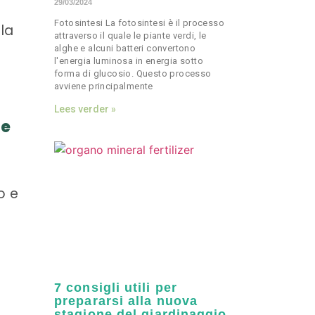
29/03/2024
Fotosintesi La fotosintesi è il processo
 la
attraverso il quale le piante verdi, le
alghe e alcuni batteri convertono
l'energia luminosa in energia sotto
forma di glucosio. Questo processo
avviene principalmente
Lees verder »
he
o e
7 consigli utili per
prepararsi alla nuova
stagione del giardinaggio