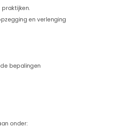
 praktijken.
, opzegging en verlenging
ende bepalingen
aan onder: