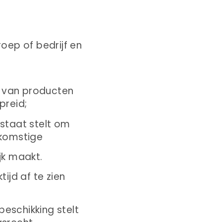
oep of bedrijf en
s van producten
preid;
staat stelt om
ekomstige
jk maakt.
jd af te zien
eschikking stelt