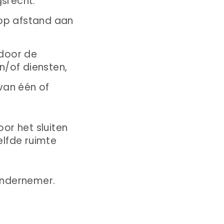
gsrecht.
 op afstand aan
 door de
/of diensten,
van één of
or het sluiten
elfde ruimte
ndernemer.