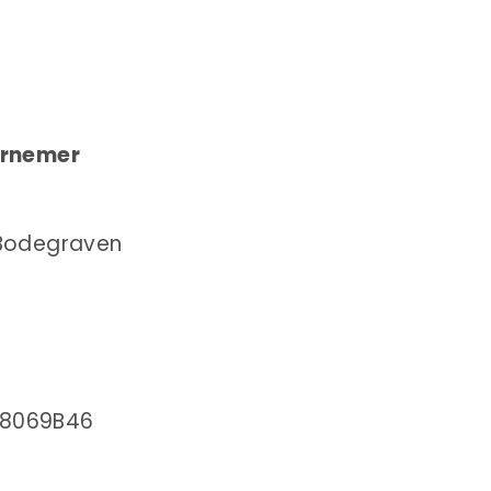
dernemer
 Bodegraven
08069B46