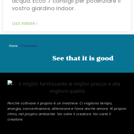
acqua. Ecco 7 consigli per potenziare il
vostro giardino indoor.
LEES VERDER »
Home
»
Fotosintesi
See that it is good
Perché coltivare il proprio è un mestiere. Ci vogliono tempo,
energia, concentrazione, attenzione e forse anche amore. Al proprio
ritmo, nel proprio ambiente. Voi siete il creatore. Voi siete il
creatore.