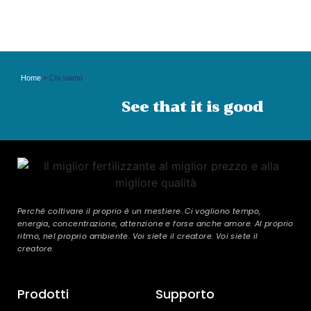
Home
»
Chi siamo
See that it is good
Perché coltivare il proprio è un mestiere. Ci vogliono tempo,
energia, concentrazione, attenzione e forse anche amore. Al proprio
ritmo, nel proprio ambiente. Voi siete il creatore. Voi siete il
creatore.
Prodotti
Supporto