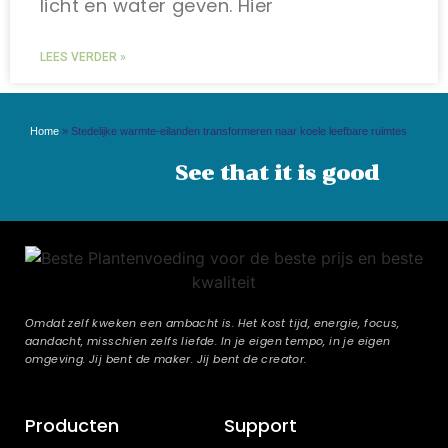
licht en water geven. Hier
LEES VERDER »
Home
»
Stedelijke warmte-eilanden transformeren naar koele leefbare ruimtes
See that it is good
Omdat zelf kweken een ambacht is. Het kost tijd, energie, focus,
aandacht, misschien zelfs liefde. In je eigen tempo, in je eigen
omgeving. Jij bent de maker. Jij bent de creator.
Producten
Support