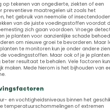
g op tekenen van ongedierte, ziekten of een
r preventieve maatregelen uit zoals het
en, het gebruik van neemolie of insectendode
ekken van de juiste voedingsstoffen voordat 
bemesting zich gaan voordoen. Vroege detec
n je planten voor aanzienlijke schade behoed
aderen om nieuwe groei te bevorderen. Maar l
e planten te monitoren kun je onder andere zien
e voedingsstoffen. Maar ook of je je planten
 beter resultaat te behalen. Vele factoren ku
lijk maken. Mede hierom is het bijhouden van e
ne.
evingsfactoren
r- en vochtigheidsniveaus binnen het geschi
linge temperatuurschommelingen of extremen