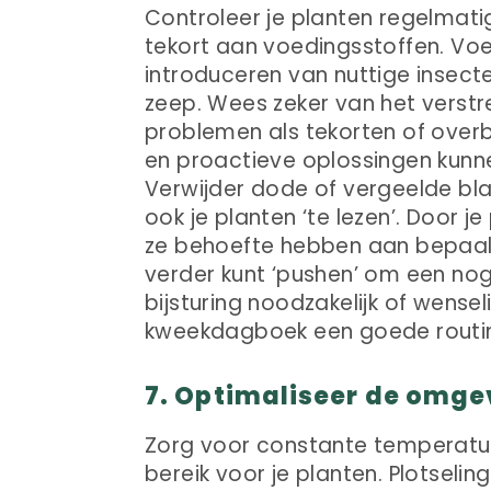
Controleer je planten regelmati
tekort aan voedingsstoffen. Voe
introduceren van nuttige insect
zeep. Wees zeker van het verstr
problemen als tekorten of over
en proactieve oplossingen kunne
Verwijder dode of vergeelde bl
ook je planten ‘te lezen’. Door j
ze behoefte hebben aan bepaald
verder kunt ‘pushen’ om een nog
bijsturing noodzakelijk of wense
kweekdagboek een goede routi
7. Optimaliseer de omg
Zorg voor constante temperatuu
bereik voor je planten. Plotse