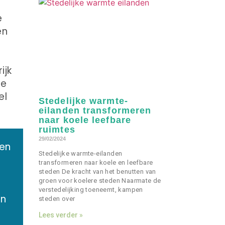
e
en
ijk
le
el
Stedelijke warmte-
eilanden transformeren
naar koele leefbare
ruimtes
29/02/2024
ren
Stedelijke warmte-eilanden
transformeren naar koele en leefbare
steden De kracht van het benutten van
groen voor koelere steden Naarmate de
verstedelijking toeneemt, kampen
en
steden over
Lees verder »