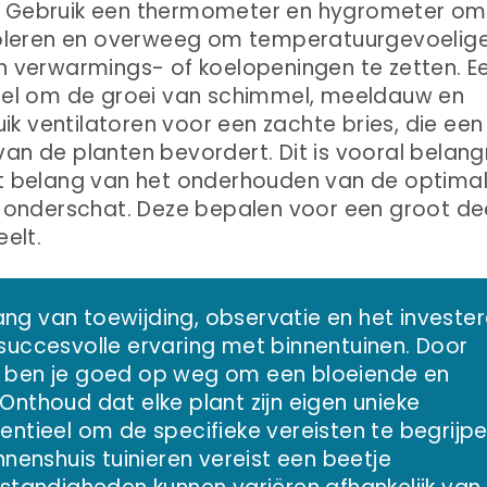
n. Gebruik een thermometer en hygrometer om
oleren en overweeg om temperatuurgevoelig
en verwarmings- of koelopeningen te zetten. E
ieel om de groei van schimmel, meeldauw en
k ventilatoren voor een zachte bries, die een
an de planten bevordert. Dit is vooral belangr
Het belang van het onderhouden van de optima
onderschat. Deze bepalen voor een groot de
eelt.
ng van toewijding, observatie en het investe
 succesvolle ervaring met binnentuinen. Door
, ben je goed op weg om een bloeiende en
Onthoud dat elke plant zijn eigen unieke
sentieel om de specifieke vereisten te begrijp
innenshuis tuinieren vereist een beetje