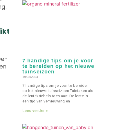
ng.
ikt
een
7 handige tips om je voor
 en
te bereiden op het nieuwe
tuinseizoen
19/03/2024
7 handige tips om je voor te bereiden
e
op het nieuwe tuinseizoen Tuintaken als
de lentekriebels toeslaan: De lente is
een tijd van vernieuwing en
Lees verder »