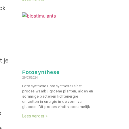
ok
 je
Fotosynthese
29/03/2024
Fotosynthese Fotosynthese is het
proces waarbij groene planten, algen en
sommige bacteriën lichtenergie
omzetten in energie in de vorm van
glucose. Dit proces vindt voornamelijk
.
Lees verder »
e