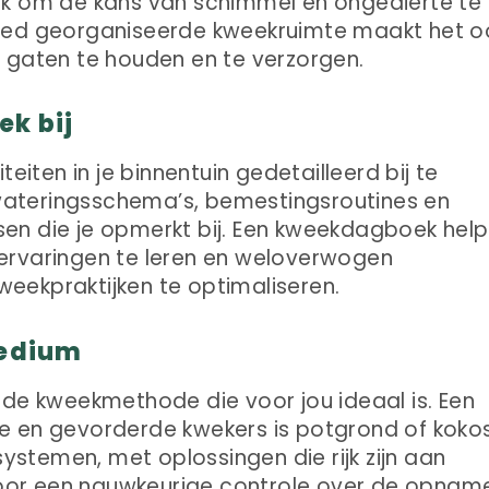
jk om de kans van schimmel en ongedierte te
goed georganiseerde kweekruimte maakt het o
 gaten te houden en te verzorgen.
k bij
teiten in je binnentuin gedetailleerd bij te
ateringsschema’s, bemestingsroutines en
n die je opmerkt bij. Een kweekdagboek helpt
ervaringen te leren en weloverwogen
eekpraktijken te optimaliseren.
medium
 de kweekmethode die voor jou ideaal is. Een
e en gevorderde kwekers is potgrond of kokos
stemen, met oplossingen die rijk zijn aan
 voor een nauwkeurige controle over de opnam