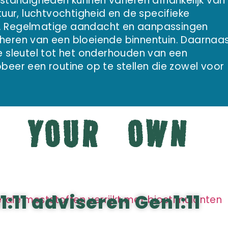
tandigheden kunnen variëren afhankelijk van
ur, luchtvochtigheid en de specifieke
t. Regelmatige aandacht en aanpassingen
eheren van een bloeiende binnentuin. Daarnaa
de sleutel tot het onderhouden van een
obeer een routine op te stellen die zowel voor
E YOUR OWN
:11 adviseren Gen1:11