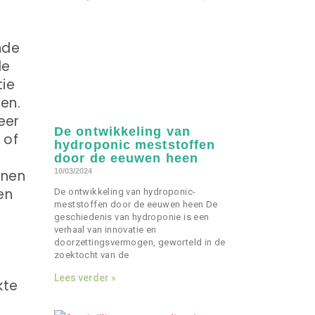
nde
de
tie
en.
eer
De ontwikkeling van
 of
hydroponic meststoffen
door de eeuwen heen
nnen
10/03/2024
en
De ontwikkeling van hydroponic-
meststoffen door de eeuwen heen De
geschiedenis van hydroponie is een
verhaal van innovatie en
doorzettingsvermogen, geworteld in de
zoektocht van de
Lees verder »
kte