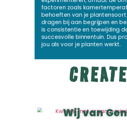
experimenteren, omdat de oms
factoren zoals kamertemperatu
behoeften van je plantensoor
dragen bij aan begrijpen en b
is consistentie en toewijding 
succesvolle binnentuin. Dus pr
jou als voor je planten werkt.
CREAT
Wij van Gen1