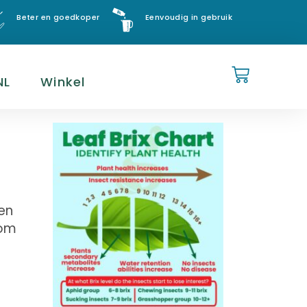
Beter en goedkoper
Eenvoudig in gebruik
NL
Winkel
en
 om