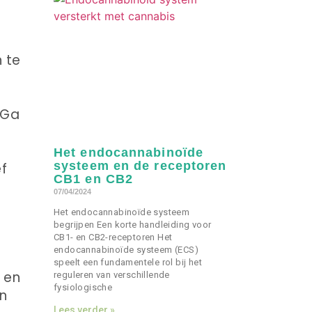
 te
 Ga
Het endocannabinoïde
systeem en de receptoren
ef
CB1 en CB2
n
07/04/2024
Het endocannabinoïde systeem
begrijpen Een korte handleiding voor
CB1- en CB2-receptoren Het
endocannabinoïde systeem (ECS)
speelt een fundamentele rol bij het
 en
reguleren van verschillende
fysiologische
en
Lees verder »