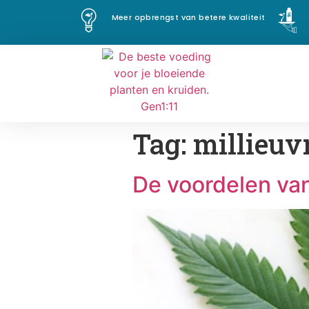
Meer opbrengst van betere kwaliteit
Tag:
millieuv
De voordelen va