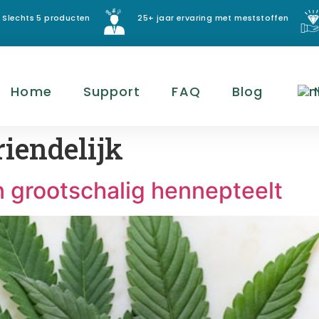
Slechts 5 producten
25+ jaar ervaring met meststoffen
Home
Support
FAQ
Blog
riendelijk
n grootschalig hennepteelt