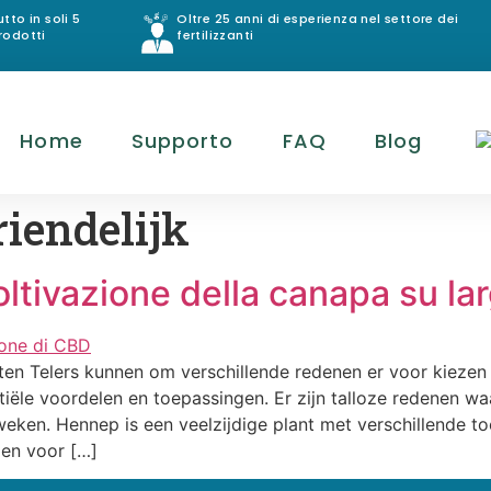
utto in soli 5
Oltre 25 anni di esperienza nel settore dei
rodotti
fertilizzanti
Home
Supporto
FAQ
Blog
riendelijk
coltivazione della canapa su l
ten Telers kunnen om verschillende redenen er voor kieze
tiële voordelen en toepassingen. Er zijn talloze redenen 
en. Hennep is een veelzijdige plant met verschillende to
den voor […]