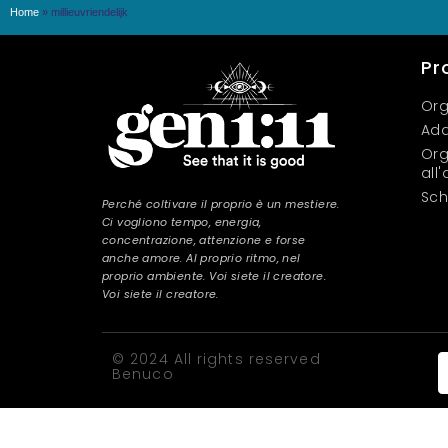
Home
»
millieuvriendelijk
Pr
Org
Add
Org
all
Sch
Perché coltivare il proprio è un mestiere.
Ci vogliono tempo, energia,
concentrazione, attenzione e forse
anche amore. Al proprio ritmo, nel
proprio ambiente. Voi siete il creatore.
Voi siete il creatore.
© 2024 All rights reserved
Benuco