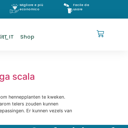
Migliore e più
Facile da
economico
usare
IT
Shop
arga scala
n om hennepplanten te kweken.
waarom telers zouden kunnen
epassingen. Er kunnen vezels van