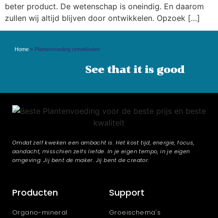
beter product. De wetenschap is oneindig. En daarom
zullen wij altijd blijven door ontwikkelen. Opzoek […]
Home
»
Plantenvoeding ontwikkelen
See that it is good
Omdat zelf kweken een ambacht is. Het kost tijd, energie, focus,
aandacht, misschien zelfs liefde. In je eigen tempo, in je eigen
omgeving. Jij bent de maker. Jij bent de creator.
Producten
Support
Organo-mineral
Groeischema's