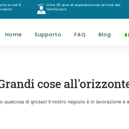
utto in soli 5
Oltre 25 anni di esperienza nel settore dei
rodotti
fertilizzanti
Home
Supporto
FAQ
Blog
Grandi cose all'orizzont
 qualcosa di grosso! Il nostro negozio è in lavorazione e a