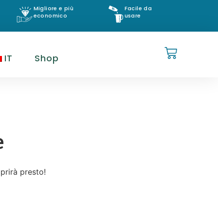
Migliore e più
Facile da
economico
usare
IT
Shop
e
prirà presto!