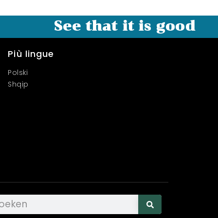
See that it is good
Più lingue
Polski
Shqip