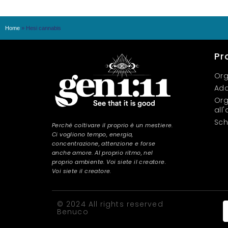
Home
»
Hesi cannabis
Pr
Org
Add
Org
all
Sch
Perché coltivare il proprio è un mestiere.
Ci vogliono tempo, energia,
concentrazione, attenzione e forse
anche amore. Al proprio ritmo, nel
proprio ambiente. Voi siete il creatore.
Voi siete il creatore.
© 2024 All rights reserved
Benuco