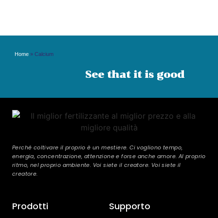
Home
»
Calcium
See that it is good
Perché coltivare il proprio è un mestiere. Ci vogliono tempo,
energia, concentrazione, attenzione e forse anche amore. Al proprio
ritmo, nel proprio ambiente. Voi siete il creatore. Voi siete il
creatore.
Prodotti
Supporto