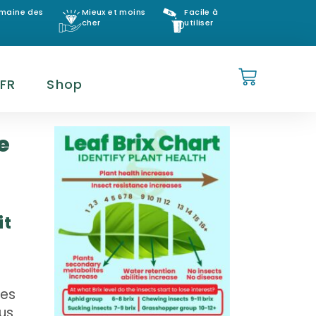
omaine des
Mieux et moins
Facile à
cher
utiliser
FR
Shop
e
it
hes
us