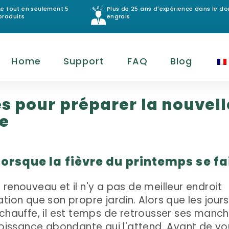
Le tout en seulement 5
Plus de 25 ans d'expérience dans le d
produits
engrais
Home
Support
FAQ
Blog
es pour préparer la nouvell
ge
orsque la fièvre du printemps se fa
renouveau et il n'y a pas de meilleur endroit
tion que son propre jardin. Alors que les jours
échauffe, il est temps de retrousser ses manc
croissance abondante qui l'attend. Avant de vo