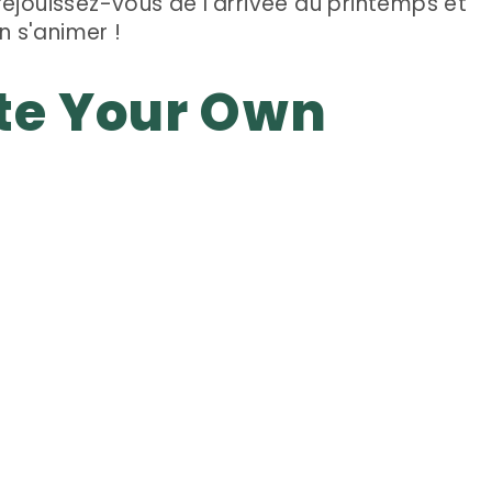
 réjouissez-vous de l'arrivée du printemps et
n s'animer !
te Your Own