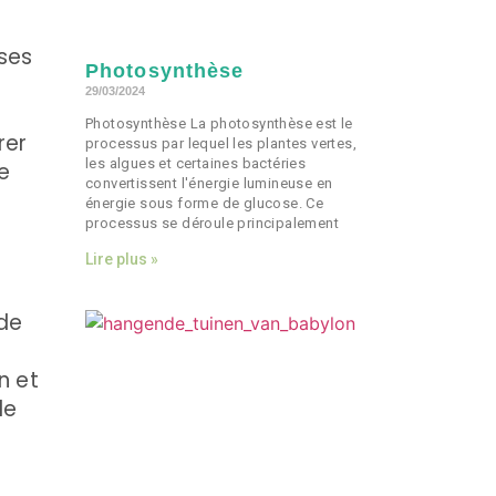
ses
Photosynthèse
29/03/2024
Photosynthèse La photosynthèse est le
rer
processus par lequel les plantes vertes,
les algues et certaines bactéries
e
convertissent l'énergie lumineuse en
énergie sous forme de glucose. Ce
processus se déroule principalement
Lire plus »
 de
n et
de