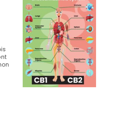
is
ont
 non