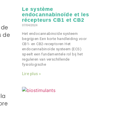
Le système
endocannabinoïde et les
récepteurs CB1 et CB2
07/04/2024
 de
s de
Het endocannabinoïde systeem
begrijpen Een korte handleiding voor
CB1- en CB2-receptoren Het
endocannabinoïde systeem (ECS)
speelt een fundamentele rol bij het
reguleren van verschillende
fysiologische
Lire plus »
la
pre