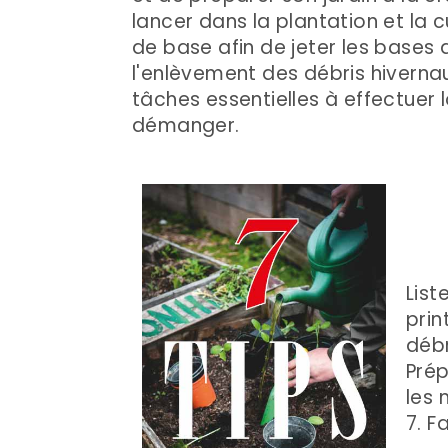
lancer dans la plantation et la 
de base afin de jeter les bases 
l'enlèvement des débris hivernaux
tâches essentielles à effectue
démanger.
List
prin
débr
Prép
les 
7. F