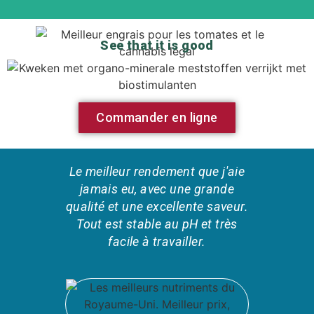
See that it is good
Commander en ligne
Le meilleur rendement que j'aie
Der b
jamais eu, avec une grande
Wird
qualité et une excellente saveur.
Alles
Tout est stable au pH et très
Ich 
facile à travailler.
S
Leit
Ich b