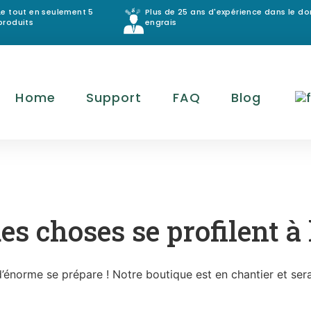
Le tout en seulement 5
Plus de 25 ans d'expérience dans le d
produits
engrais
Home
Support
FAQ
Blog
es choses se profilent à 
énorme se prépare ! Notre boutique est en chantier et sera