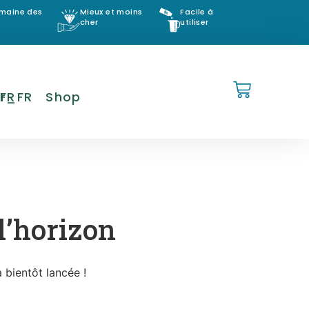
omaine des
Mieux et moins
Facile à
cher
utiliser
FR
Shop
l’horizon
 bientôt lancée !