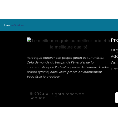
Home
»
Outdoor
Pr
Org
Add
Parce que cultiver son propre jardin est un métier.
Out
Cela demande du temps, de l'énergie, de la
concentration, de l'attention, voire de l'amour. À votre
Dat
propre rythme, dans votre propre environnement.
Vous êtes le créateur.
© 2024 All rights reserved
Benuco