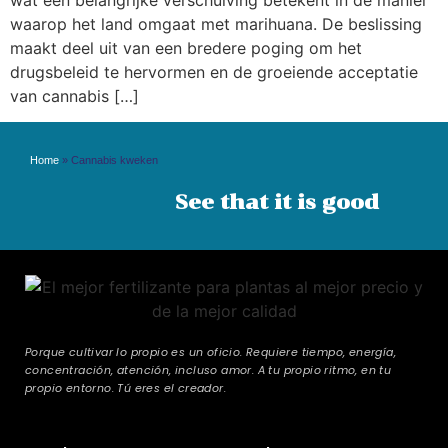
waarop het land omgaat met marihuana. De beslissing
maakt deel uit van een bredere poging om het
drugsbeleid te hervormen en de groeiende acceptatie
van cannabis […]
Home
»
Cannabis kweken
See that it is good
Porque cultivar lo propio es un oficio. Requiere tiempo, energía,
concentración, atención, incluso amor. A tu propio ritmo, en tu
propio entorno. Tú eres el creador.