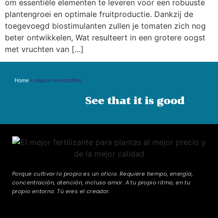
om essentiële elementen te leveren voor een robuuste
plantengroei en optimale fruitproductie. Dankzij de
toegevoegd biostimulanten zullen je tomaten zich nog
beter ontwikkelen, Wat resulteert in een grotere oogst
met vruchten van […]
Home
»
plagron meststoffen
See that it is good
Porque cultivar lo propio es un oficio. Requiere tiempo, energía,
concentración, atención, incluso amor. A tu propio ritmo, en tu
propio entorno. Tú eres el creador.