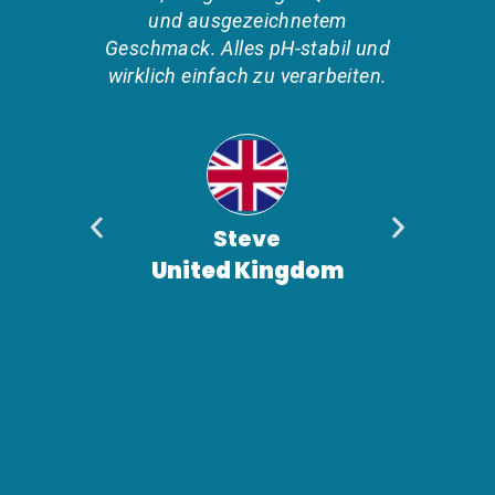
und ausgezeichnetem
Alles
Geschmack. Alles pH-stabil und
Ich 
wirklich einfach zu verarbeiten.
S
Leit
Ich b
Steve
United Kingdom