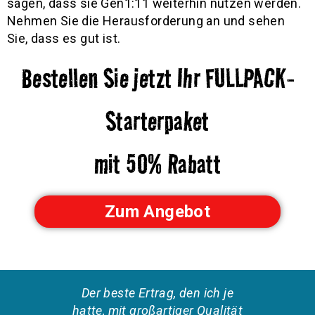
sagen, dass sie Gen1:11 weiterhin nutzen werden.
Nehmen Sie die Herausforderung an und sehen
Sie, dass es gut ist.
Bestellen Sie jetzt Ihr FULLPACK-
Starterpaket
mit 50% Rabatt
Zum Angebot
Der beste Ertrag, den ich je
Der b
hatte, mit großartiger Qualität
Wird